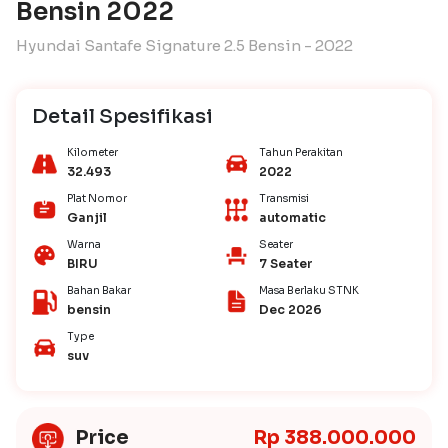
Bensin 2022
Hyundai Santafe Signature 2.5 Bensin - 2022
Detail Spesifikasi
Kilometer
Tahun Perakitan
32.493
2022
Plat Nomor
Transmisi
Ganjil
automatic
Warna
Seater
BIRU
7 Seater
Bahan Bakar
Masa Berlaku STNK
bensin
Dec 2026
Type
suv
Price
Rp 388.000.000