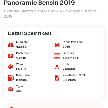
Panoramic Bensin 2019
Hyundai Santafe Santa Fe XG 2.4 Panoramic Bensin -
2019
Detail Spesifikasi
Kilometer
Tahun Perakitan
42.339
2019
Plat Nomor
Transmisi
Ganjil
automatic
Warna
Seater
PUTIH
7 Seater
Bahan Bakar
Masa Berlaku STNK
bensin
Jul 2026
Type
suv