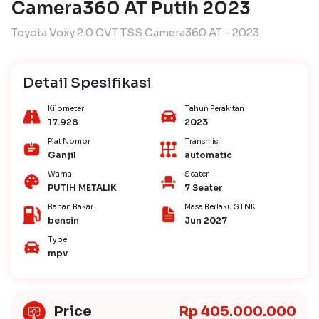
Camera360 AT Putih 2023
Toyota Voxy 2.0 CVT TSS Camera360 AT - 2023
Detail Spesifikasi
Kilometer
Tahun Perakitan
17.928
2023
Plat Nomor
Transmisi
Ganjil
automatic
Warna
Seater
PUTIH METALIK
7 Seater
Bahan Bakar
Masa Berlaku STNK
bensin
Jun 2027
Type
mpv
Price
Rp 405.000.000