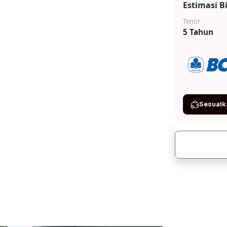
Estimasi B
Tenor
5 Tahun
Sesuaik