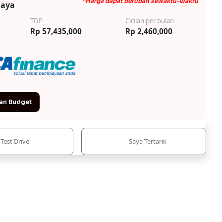
*Harga dapat berubah sewaktu-waktu
iaya
TDP
Cicilan per bulan
Rp 57,435,000
Rp 2,460,000
an Budget
Test Drive
Saya Tertarik