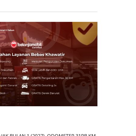
 PAJAK BULAN 1 (2027), ODOMETER 31RB KM