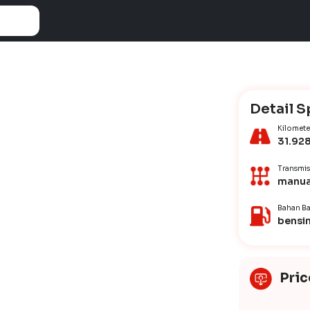
Detail S
Kilomete
31.92
Transmis
manua
Bahan Ba
bensi
Pric