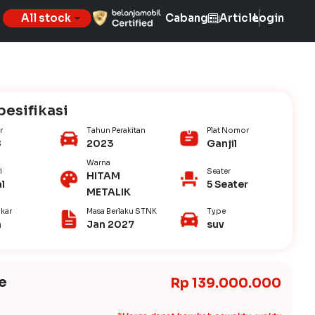
All stock
Cabang
Article
Login
pesifikasi
r
Tahun Perakitan
Plat Nomor
8
2023
Ganjil
Warna
i
Seater
HITAM
l
5 Seater
METALIK
kar
Masa Berlaku STNK
Type
n
Jan 2027
suv
e
Rp 139.000.000