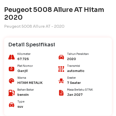
Peugeot 5008 Allure AT Hitam
2020
Peugeot 5008 Allure AT - 2020
Detail Spesifikasi
Kilometer
Tahun Perakitan
67.725
2020
Plat Nomor
Transmisi
Ganjil
automatic
Warna
Seater
HITAM METALIK
7 Seater
Bahan Bakar
Masa Berlaku STNK
bensin
Jan 2027
Type
suv