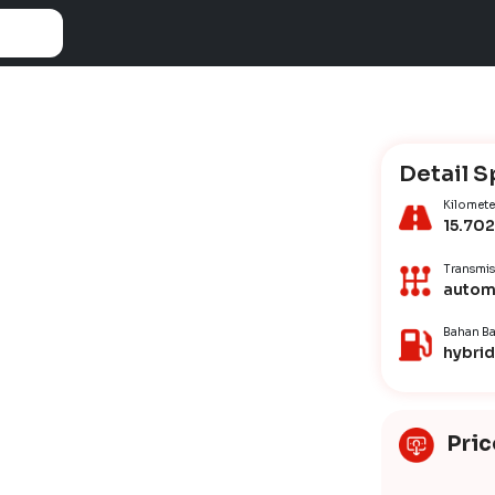
Detail S
Kilomete
15.702
Transmis
autom
Bahan Ba
hybrid
Pric