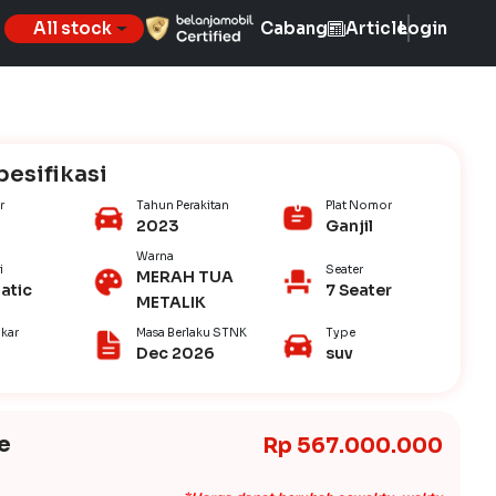
All stock
Cabang
Article
Login
pesifikasi
r
Tahun Perakitan
Plat Nomor
2023
Ganjil
Warna
i
Seater
MERAH TUA
atic
7 Seater
METALIK
kar
Masa Berlaku STNK
Type
Dec 2026
suv
e
Rp 567.000.000