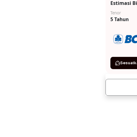
Estimasi B
Tenor
5 Tahun
Sesuaik