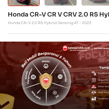
Honda CR-V CR V CRV 2.0 RS Hy
Honda CR-V 2.0 RS Hybrid Sensing AT - 2023