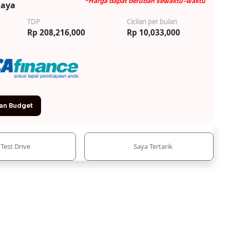
*Harga dapat berubah sewaktu-waktu
iaya
TDP
Cicilan per bulan
Rp 208,216,000
Rp 10,033,000
an Budget
Test Drive
Saya Tertarik