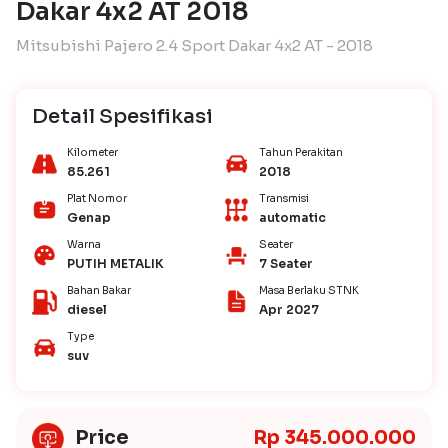
Dakar 4x2 AT 2018
Mitsubishi Pajero 2.4 Sport Dakar 4x2 AT - 2018
Detail Spesifikasi
Kilometer
Tahun Perakitan
85.261
2018
Plat Nomor
Transmisi
Genap
automatic
Warna
Seater
PUTIH METALIK
7 Seater
Bahan Bakar
Masa Berlaku STNK
diesel
Apr 2027
Type
suv
Price
Rp 345.000.000