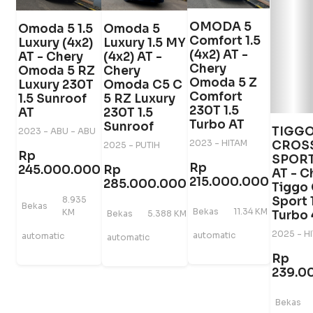
OMODA 5
Omoda 5 1.5
Omoda 5
Comfort 1.5
Luxury (4x2)
Luxury 1.5 MY
(4x2) AT -
AT - Chery
(4x2) AT -
Chery
Omoda 5 RZ
Chery
Omoda 5 Z
Luxury 230T
Omoda C5 C
Comfort
1.5 Sunroof
5 RZ Luxury
230T 1.5
AT
230T 1.5
Turbo AT
Sunroof
TIGG
2023 - ABU - ABU
CROSS
2023 - HITAM
2025 - PUTIH
Rp
SPORT
Rp
245.000.000
Rp
AT - C
215.000.000
285.000.000
Tiggo
Sport 
8.935
Bekas
Bekas
11.34 KM
KM
Turbo 
Bekas
5.388 KM
2025 - H
automatic
automatic
automatic
Rp
239.0
Bekas