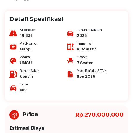
Detail Spesifikasi
Kilometer
Tahun Perakitan
19.831
2023
Plat Nomor
Transmisi
Ganjil
automatic
Warna
Seater
UNGU
7 Seater
Bahan Bakar
Masa Berlaku STNK
bensin
Sep 2026
Type
suv
Price
Rp 270.000.000
Estimasi Biaya