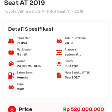
Seat AT 2019
Toyota Vellfire 2.5 G AT Pilot Seat AT - 2019
Detail Spesifikasi
Kilometer
Tahun Perakitan
71.494
2019
Plat Nomor
Transmisi
Ganjil
automatic
Warna
Seater
PUTIH METALIK
7 Seater
Bahan Bakar
Masa Berlaku STNK
bensin
Jan 2027
Type
mpv
Price
Rp 520.000.000