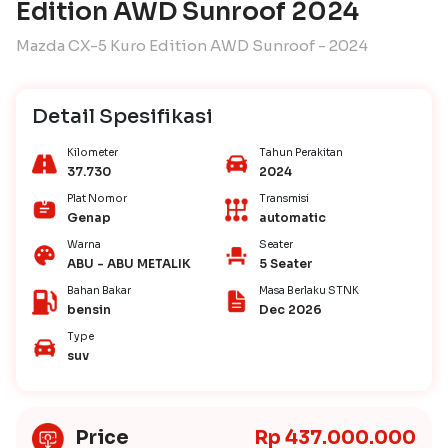
Edition AWD Sunroof 2024
Mazda CX-5 Kuro Edition AWD Sunroof - 2024
Detail Spesifikasi
Kilometer
Tahun Perakitan
37.730
2024
Plat Nomor
Transmisi
Genap
automatic
Warna
Seater
ABU - ABU METALIK
5 Seater
Bahan Bakar
Masa Berlaku STNK
bensin
Dec 2026
Type
suv
Price
Rp 437.000.000