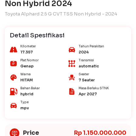
Non Hybrid 2024
Toyota Alphard 2.5 G CVT TSS Non Hybrid - 2024
Detail Spesifikasi
Kilometer
Tahun Perakitan
17.357
2024
Plat Nomor
Transmisi
Genap
automatic
Warna
Seater
HITAM
7 Seater
Bahan Bakar
Masa Berlaku STNK
hybrid
Apr 2027
Type
mpv
Price
Rp 1.150.000.000