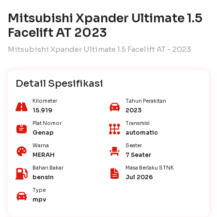
Mitsubishi Xpander Ultimate 1.5
Facelift AT 2023
Mitsubishi Xpander Ultimate 1.5 Facelift AT - 2023
Detail Spesifikasi
Kilometer
Tahun Perakitan
15.919
2023
Plat Nomor
Transmisi
Genap
automatic
Warna
Seater
MERAH
7 Seater
Bahan Bakar
Masa Berlaku STNK
bensin
Jul 2026
Type
mpv