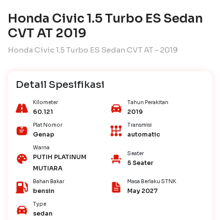
Honda Civic 1.5 Turbo ES Sedan
CVT AT 2019
Honda Civic 1.5 Turbo ES Sedan CVT AT - 2019
Detail Spesifikasi
Kilometer
Tahun Perakitan
60.121
2019
Plat Nomor
Transmisi
Genap
automatic
Warna
Seater
PUTIH PLATINUM
5 Seater
MUTIARA
Bahan Bakar
Masa Berlaku STNK
bensin
May 2027
Type
sedan