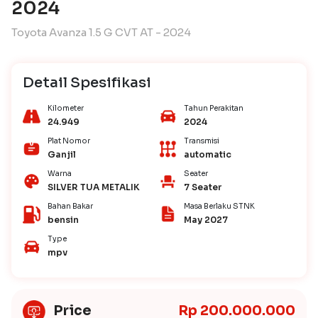
2024
Toyota Avanza 1.5 G CVT AT - 2024
Detail Spesifikasi
Kilometer
Tahun Perakitan
24.949
2024
Plat Nomor
Transmisi
Ganjil
automatic
Warna
Seater
SILVER TUA METALIK
7 Seater
Bahan Bakar
Masa Berlaku STNK
bensin
May 2027
Type
mpv
Price
Rp 200.000.000