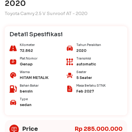
2020
Toyota Camry 2.5 V Sunroof AT - 2020
Detail Spesifikasi
Kilometer
Tahun Perakitan
72.862
2020
Plat Nomor
Transmisi
Genap
automatic
Warna
Seater
HITAM METALIK
5 Seater
Bahan Bakar
Masa Berlaku STNK
bensin
Feb 2027
Type
sedan
Price
Rp 285.000.000