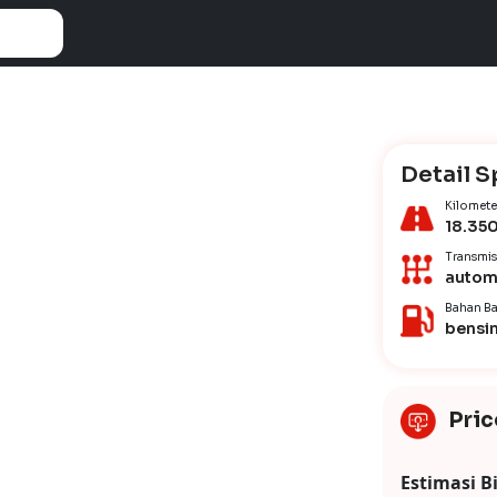
Detail S
Kilomete
18.35
Transmis
autom
Bahan Ba
bensi
Pric
Estimasi B