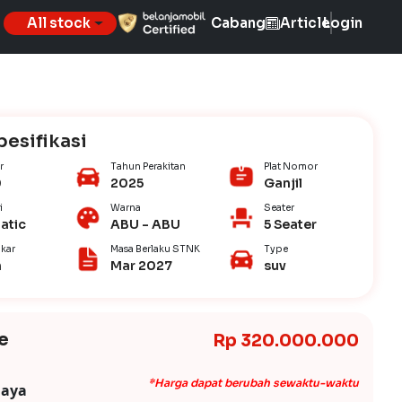
All stock
Cabang
Article
Login
pesifikasi
r
Tahun Perakitan
Plat Nomor
0
2025
Ganjil
i
Warna
Seater
atic
ABU - ABU
5 Seater
kar
Masa Berlaku STNK
Type
n
Mar 2027
suv
e
Rp 320.000.000
*Harga dapat berubah sewaktu-waktu
iaya