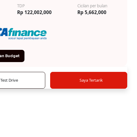
TDP
Cicilan per bulan
Rp 122,002,000
Rp 5,662,000
an Budget
Test Drive
Saya Tertarik