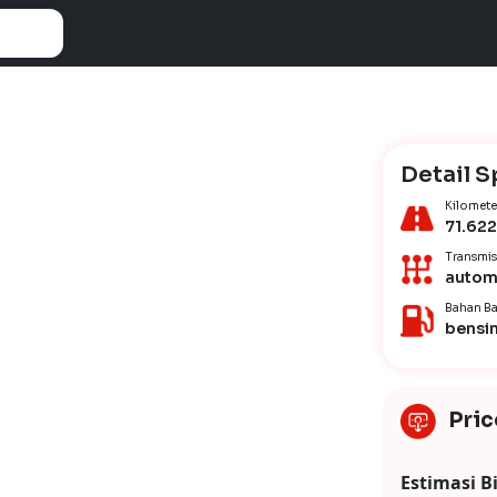
Detail S
Kilomete
71.622
Transmis
autom
Bahan Ba
bensi
Pric
Estimasi B