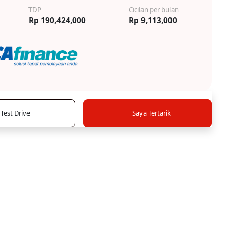
TDP
Cicilan per bulan
Rp 190,424,000
Rp 9,113,000
Test Drive
Saya Tertarik