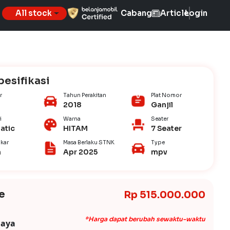
All stock
Cabang
Article
Login
pesifikasi
r
Tahun Perakitan
Plat Nomor
2018
Ganjil
i
Warna
Seater
atic
HITAM
7 Seater
kar
Masa Berlaku STNK
Type
n
Apr 2025
mpv
e
Rp 515.000.000
*Harga dapat berubah sewaktu-waktu
iaya