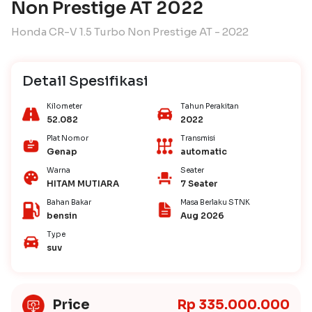
Non Prestige AT 2022
Honda CR-V 1.5 Turbo Non Prestige AT - 2022
Detail Spesifikasi
Kilometer
Tahun Perakitan
52.082
2022
Plat Nomor
Transmisi
Genap
automatic
Warna
Seater
HITAM MUTIARA
7 Seater
Bahan Bakar
Masa Berlaku STNK
bensin
Aug 2026
Type
suv
Price
Rp 335.000.000