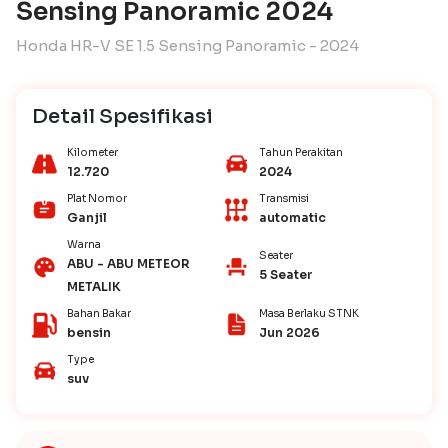
Sensing Panoramic 2024
Honda HR-V SE 1.5 Sensing Panoramic - 2024
Detail Spesifikasi
Kilometer
Tahun Perakitan
12.720
2024
Plat Nomor
Transmisi
Ganjil
automatic
Warna
Seater
ABU - ABU METEOR
5 Seater
METALIK
Bahan Bakar
Masa Berlaku STNK
bensin
Jun 2026
Type
suv