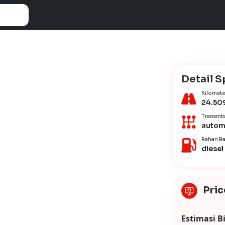
Detail S
Kilomete
24.50
Transmis
autom
Bahan Ba
diesel
Pric
Estimasi B