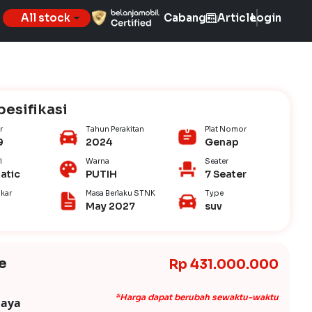
All stock
Cabang
Article
Login
pesifikasi
r
Tahun Perakitan
Plat Nomor
9
2024
Genap
i
Warna
Seater
atic
PUTIH
7 Seater
kar
Masa Berlaku STNK
Type
May 2027
suv
e
Rp 431.000.000
*Harga dapat berubah sewaktu-waktu
iaya