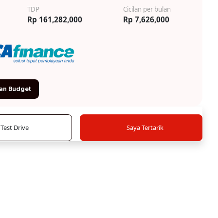
TDP
Cicilan per bulan
Rp 161,282,000
Rp 7,626,000
an Budget
Test Drive
Saya Tertarik