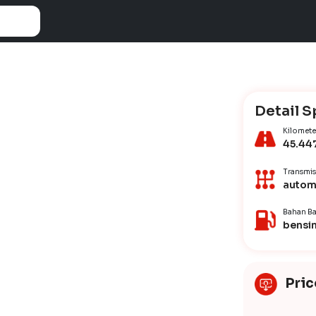
Detail S
Kilomete
45.44
Transmis
autom
Bahan Ba
bensi
Pric