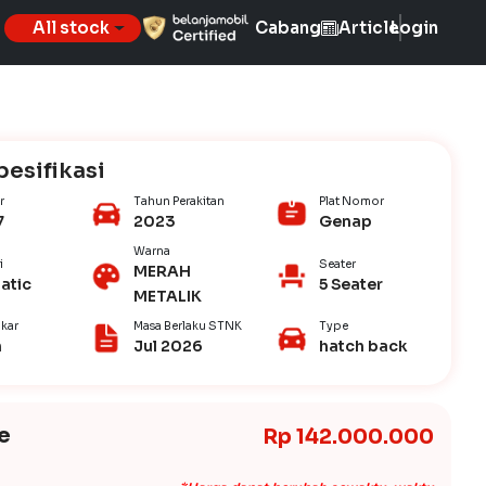
All stock
Cabang
Article
Login
pesifikasi
r
Tahun Perakitan
Plat Nomor
7
2023
Genap
Warna
i
Seater
MERAH
atic
5 Seater
METALIK
kar
Masa Berlaku STNK
Type
n
Jul 2026
hatch back
e
Rp 142.000.000