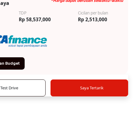
*Harga dapat berubah sewaktu-waktu
iaya
TDP
Cicilan per bulan
Rp 58,537,000
Rp 2,513,000
an Budget
Test Drive
Saya Tertarik