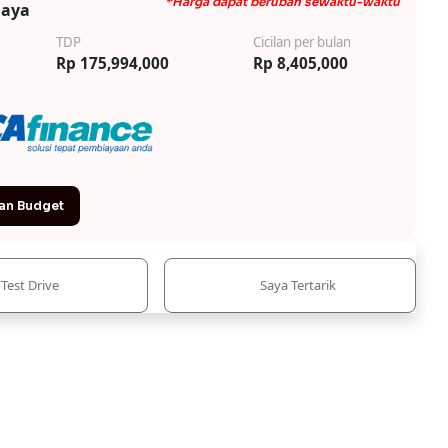
*Harga dapat berubah sewaktu-waktu
iaya
TDP
Cicilan per bulan
Rp 175,994,000
Rp 8,405,000
an Budget
Test Drive
Saya Tertarik