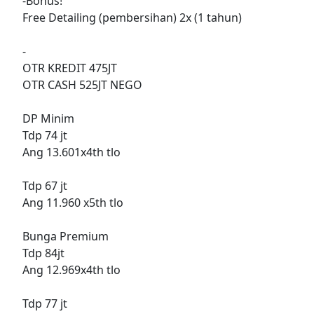
-Bonus!
Free Detailing (pembersihan) 2x (1 tahun)
-
OTR KREDIT 475JT
OTR CASH 525JT NEGO
DP Minim
Tdp 74 jt
Ang 13.601x4th tlo
Tdp 67 jt
Ang 11.960 x5th tlo
Bunga Premium
Tdp 84jt
Ang 12.969x4th tlo
Tdp 77 jt