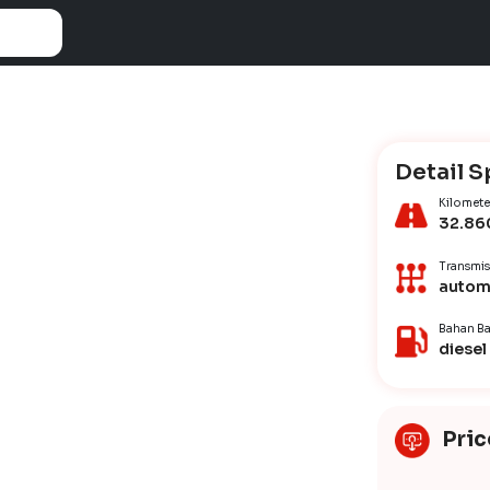
Detail S
Kilomete
32.86
Transmis
autom
Bahan Ba
diesel
Pric