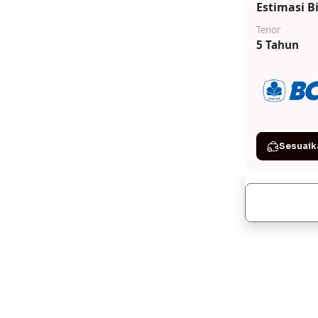
Estimasi B
Tenor
5 Tahun
Sesuaik