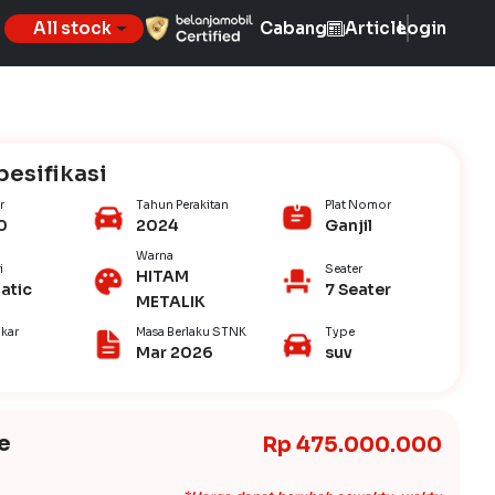
All stock
Cabang
Article
Login
pesifikasi
r
Tahun Perakitan
Plat Nomor
0
2024
Ganjil
Warna
i
Seater
HITAM
atic
7 Seater
METALIK
kar
Masa Berlaku STNK
Type
Mar 2026
suv
e
Rp 475.000.000