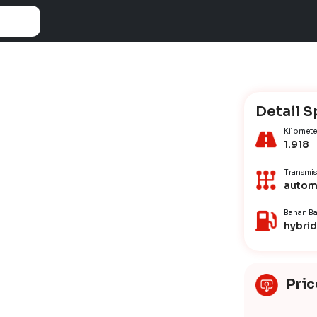
Detail S
Kilomete
1.918
Transmis
autom
Bahan Ba
hybrid
Pric