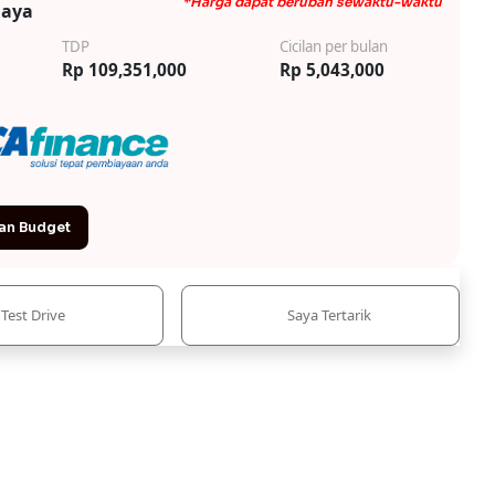
*Harga dapat berubah sewaktu-waktu
iaya
TDP
Cicilan per bulan
Rp 109,351,000
Rp 5,043,000
an Budget
Test Drive
Saya Tertarik