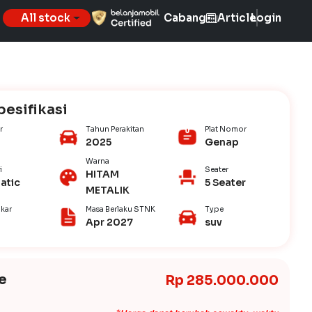
All stock
Cabang
Article
Login
pesifikasi
r
Tahun Perakitan
Plat Nomor
2025
Genap
Warna
i
Seater
HITAM
atic
5 Seater
METALIK
kar
Masa Berlaku STNK
Type
Apr 2027
suv
e
Rp 285.000.000