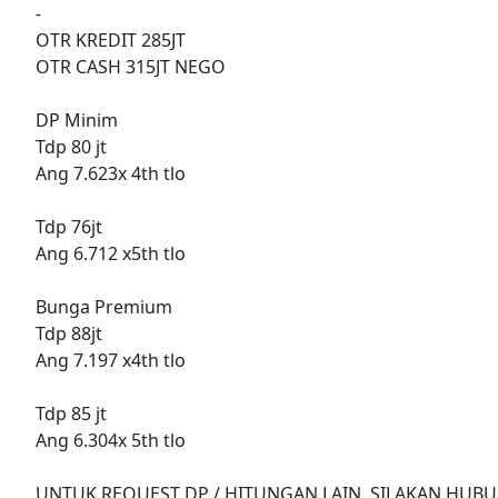
-
OTR KREDIT 285JT
OTR CASH 315JT NEGO
DP Minim
Tdp 80 jt
Ang 7.623x 4th tlo
Tdp 76jt
Ang 6.712 x5th tlo
Bunga Premium
Tdp 88jt
Ang 7.197 x4th tlo
Tdp 85 jt
Ang 6.304x 5th tlo
UNTUK REQUEST DP / HITUNGAN LAIN, SILAKAN HUBU