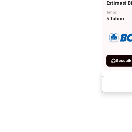
Estimasi B
Tenor
5 Tahun
Sesuaik