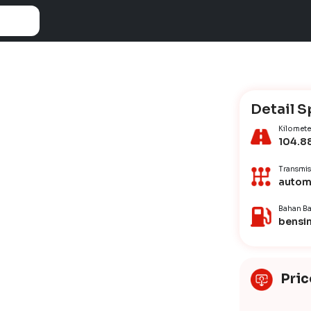
Detail S
Kilomete
104.8
Transmis
autom
Bahan Ba
bensi
Pric