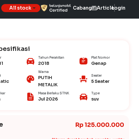
All stock
Cabang
Article
Login
pesifikasi
r
Tahun Perakitan
Plat Nomor
81
2018
Genap
Warna
i
Seater
PUTIH
atic
5 Seater
METALIK
kar
Masa Berlaku STNK
Type
n
Jul 2026
suv
e
Rp 125.000.000