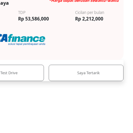
*Harga dapat berubah sewaktu-waktu
iaya
TDP
Cicilan per bulan
Rp 53,586,000
Rp 2,212,000
Test Drive
Saya Tertarik