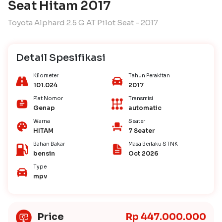
Seat Hitam 2017
Toyota Alphard 2.5 G AT Pilot Seat - 2017
Detail Spesifikasi
Kilometer
Tahun Perakitan
101.024
2017
Plat Nomor
Transmisi
Genap
automatic
Warna
Seater
HITAM
7 Seater
Bahan Bakar
Masa Berlaku STNK
bensin
Oct 2026
Type
mpv
Price
Rp 447.000.000