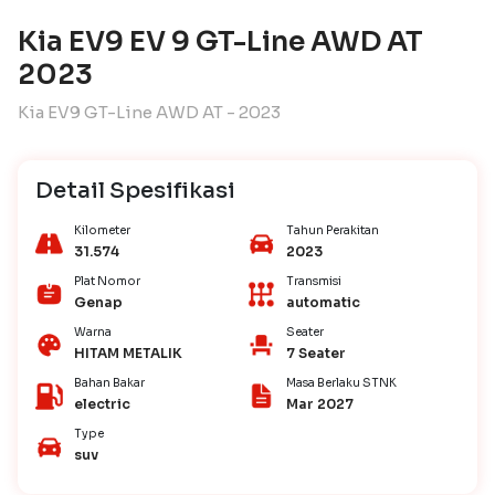
Kia EV9 EV 9 GT-Line AWD AT
2023
Kia EV9 GT-Line AWD AT - 2023
Detail Spesifikasi
Kilometer
Tahun Perakitan
31.574
2023
Plat Nomor
Transmisi
Genap
automatic
Warna
Seater
HITAM METALIK
7 Seater
Bahan Bakar
Masa Berlaku STNK
electric
Mar 2027
Type
suv