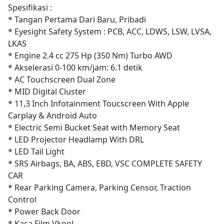
Spesifikasi :
* Tangan Pertama Dari Baru, Pribadi
* Eyesight Safety System : PCB, ACC, LDWS, LSW, LVSA,
LKAS
* Engine 2.4 cc 275 Hp (350 Nm) Turbo AWD
* Akselerasi 0-100 km/jam: 6.1 detik
* AC Touchscreen Dual Zone
* MID Digital Cluster
* 11,3 Inch Infotainment Toucscreen With Apple
Carplay & Android Auto
* Electric Semi Bucket Seat with Memory Seat
* LED Projector Headlamp With DRL
* LED Tail Light
* SRS Airbags, BA, ABS, EBD, VSC COMPLETE SAFETY
CAR
* Rear Parking Camera, Parking Censor, Traction
Control
* Power Back Door
* Kaca Film Vkool