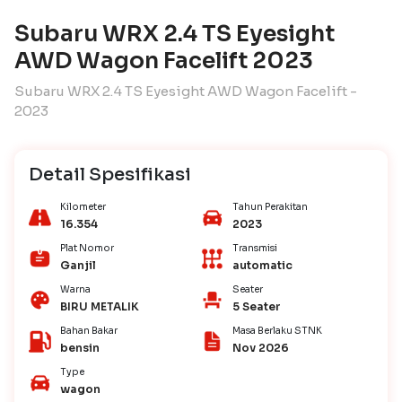
Subaru WRX 2.4 TS Eyesight
AWD Wagon Facelift 2023
Subaru WRX 2.4 TS Eyesight AWD Wagon Facelift -
2023
Detail Spesifikasi
Kilometer
Tahun Perakitan
16.354
2023
Plat Nomor
Transmisi
Ganjil
automatic
Warna
Seater
BIRU METALIK
5 Seater
Bahan Bakar
Masa Berlaku STNK
bensin
Nov 2026
Type
wagon