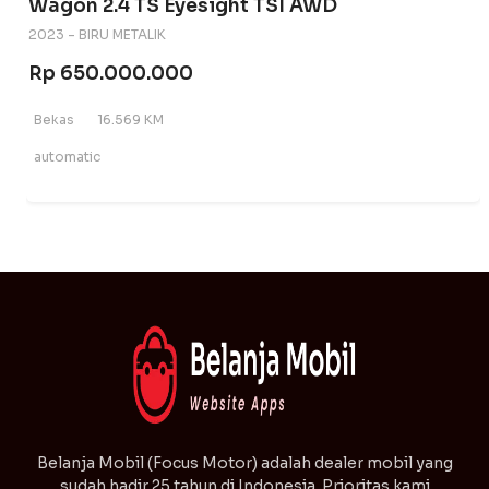
Wagon 2.4 TS Eyesight TSI AWD
2023 - BIRU METALIK
Rp 650.000.000
Bekas
16.569 KM
automatic
⁠Belanja Mobil (Focus Motor) adalah dealer mobil yang
sudah hadir 25 tahun di Indonesia. Prioritas kami