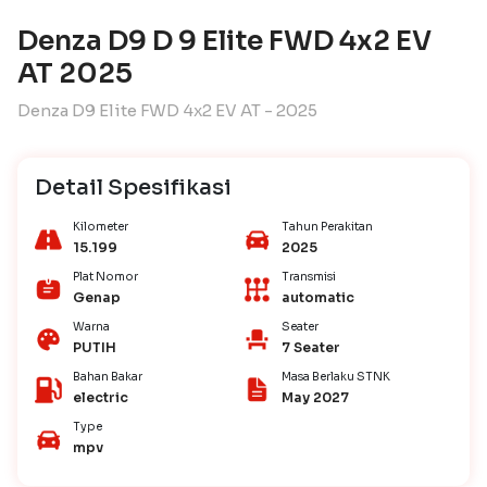
Denza D9 D 9 Elite FWD 4x2 EV
AT 2025
Denza D9 Elite FWD 4x2 EV AT - 2025
Detail Spesifikasi
Kilometer
Tahun Perakitan
15.199
2025
Plat Nomor
Transmisi
Genap
automatic
Warna
Seater
PUTIH
7 Seater
Bahan Bakar
Masa Berlaku STNK
electric
May 2027
Type
mpv