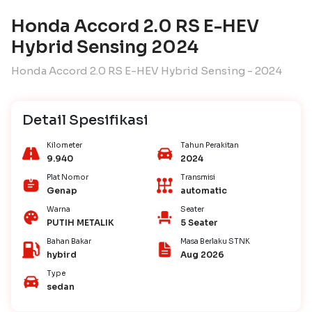
Honda Accord 2.0 RS E-HEV
Hybrid Sensing 2024
Honda Accord 2.0 RS E-HEV Hybrid Sensing - 2024
Detail Spesifikasi
Kilometer
Tahun Perakitan
9.940
2024
Plat Nomor
Transmisi
Genap
automatic
Warna
Seater
PUTIH METALIK
5 Seater
Bahan Bakar
Masa Berlaku STNK
hybird
Aug 2026
Type
sedan