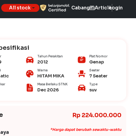
All stock
Cabang
Article
Login
pesifikasi
r
Tahun Perakitan
Plat Nomor
9
2012
Genap
i
Warna
Seater
atic
HITAM MIKA
7 Seater
kar
Masa Berlaku STNK
Type
Dec 2026
suv
e
Rp 224.000.000
*Harga dapat berubah sewaktu-waktu
iaya