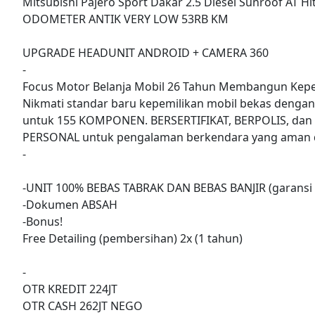
Mitsubishi Pajero Sport Dakar 2.5 Diesel Sunroof AT H
ODOMETER ANTIK VERY LOW 53RB KM
UPGRADE HEADUNIT ANDROID + CAMERA 360
-
Focus Motor Belanja Mobil 26 Tahun Membangun Kepe
Nikmati standar baru kepemilikan mobil bekas denga
untuk 155 KOMPONEN. BERSERTIFIKAT, BERPOLIS, dan
PERSONAL untuk pengalaman berkendara yang aman d
-
-UNIT 100% BEBAS TABRAK DAN BEBAS BANJIR (garansi 
-Dokumen ABSAH
-Bonus!
Free Detailing (pembersihan) 2x (1 tahun)
-
OTR KREDIT 224JT
OTR CASH 262JT NEGO