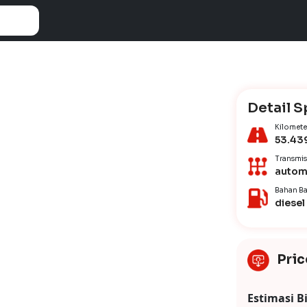
Detail S
Kilomete
53.43
Transmis
autom
Bahan Ba
diesel
Pric
Estimasi B