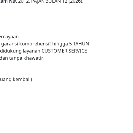
itam NIK 2012, PAJAK BULAN 12 (2026),
rcayaan.
n garansi komprehensif hingga 5 TAHUN
 didukung layanan CUSTOMER SERVICE
an tanpa khawatir.
uang kembali)