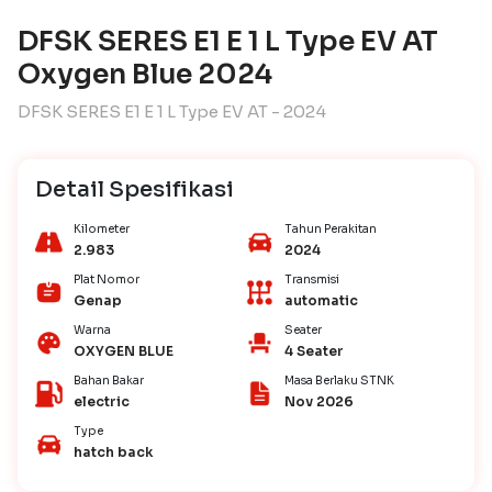
DFSK SERES E1 E 1 L Type EV AT
Oxygen Blue 2024
DFSK SERES E1 E 1 L Type EV AT - 2024
Detail Spesifikasi
Kilometer
Tahun Perakitan
2.983
2024
Plat Nomor
Transmisi
Genap
automatic
Warna
Seater
OXYGEN BLUE
4 Seater
Bahan Bakar
Masa Berlaku STNK
electric
Nov 2026
Type
hatch back