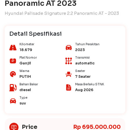
Panoramic AT 2023
Hyundai Palisade Signature 2.2 Panoramic AT - 2023
Detail Spesifikasi
Kilometer
Tahun Perakitan
18.679
2023
Plat Nomor
Transmisi
Ganjil
automatic
Warna
Seater
PUTIH
7 Seater
Bahan Bakar
Masa Berlaku STNK
diesel
Aug 2026
Type
suv
Price
Rp 695.000.000