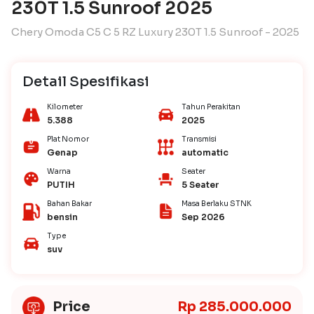
230T 1.5 Sunroof 2025
Chery Omoda C5 C 5 RZ Luxury 230T 1.5 Sunroof - 2025
Detail Spesifikasi
Kilometer
Tahun Perakitan
5.388
2025
Plat Nomor
Transmisi
Genap
automatic
Warna
Seater
PUTIH
5 Seater
Bahan Bakar
Masa Berlaku STNK
bensin
Sep 2026
Type
suv
Price
Rp 285.000.000