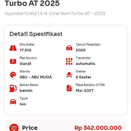
Turbo AT 2025
Hyundai Creta 1.5 N-Line Non Turbo AT - 2025
Detail Spesifikasi
Kilometer
Tahun Perakitan
17.510
2025
Plat Nomor
Transmisi
Ganjil
automatic
Warna
Seater
ABU - ABU MUDA
5 Seater
Bahan Bakar
Masa Berlaku STNK
bensin
Mar 2027
Type
suv
Price
Rp 342.000.000