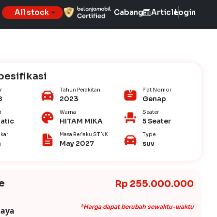
All stock
Cabang
Article
Login
pesifikasi
r
Tahun Perakitan
Plat Nomor
8
2023
Genap
i
Warna
Seater
atic
HITAM MIKA
5 Seater
kar
Masa Berlaku STNK
Type
n
May 2027
suv
e
Rp 255.000.000
*Harga dapat berubah sewaktu-waktu
iaya