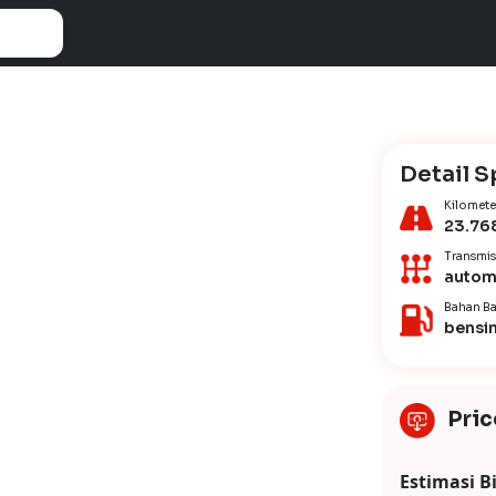
Detail S
Kilomete
23.76
Transmis
autom
Bahan Ba
bensi
Pric
Estimasi B