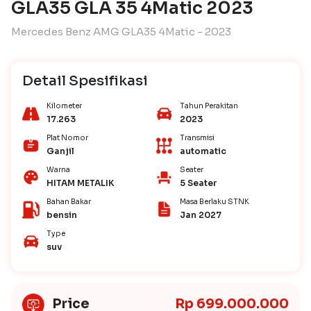
GLA35 GLA 35 4Matic 2023
Mercedes Benz AMG GLA35 4Matic - 2023
Detail Spesifikasi
Kilometer
Tahun Perakitan
17.263
2023
Plat Nomor
Transmisi
Ganjil
automatic
Warna
Seater
HITAM METALIK
5 Seater
Bahan Bakar
Masa Berlaku STNK
bensin
Jan 2027
Type
suv
Price
Rp 699.000.000